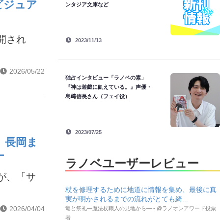
ビジュア
ンタジア文庫など
開され
2023/11/13
2026/05/22
独占インタビュー「ラノベの素」
『神は遊戯に飢えている。』声優・
島﨑信長さん（フェイ役）
2023/07/25
 長岡ま
ー
ラノベユーザーレビュー
が、「サ
杖を修理するために地道に情報を集め、最後に真
実が明かされるまでの流れがとても綺...
2026/04/04
竜と祭礼―魔法杖職人の見地から― - @ラノオンアワード投票
者