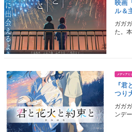
映画
ル＆
ガガ
た。本
メディアミ
『君
つり
ガガ
ンデー