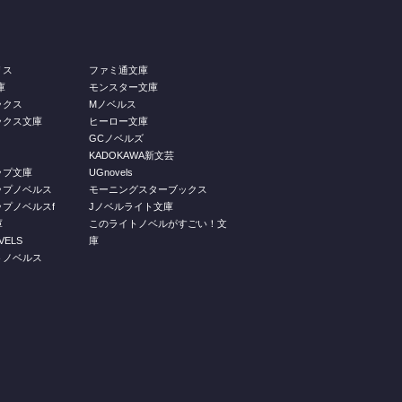
リス
ファミ通文庫
庫
モンスター文庫
ックス
Mノベルス
ックス文庫
ヒーロー文庫
GCノベルズ
KADOKAWA新文芸
ップ文庫
UGnovels
ップノベルス
モーニングスターブックス
プノベルスf
Jノベルライト文庫
庫
このライトノベルがすごい！文
ELS
庫
トノベルス