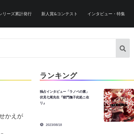
シリーズ累計発行
新人賞&コンテスト
インタビュー・特集
ランキング
独占インタビュー「ラノベの素」
伏見七尾先生『獄門撫子此処ニ在
リ』
着せかえが
2023/08/18