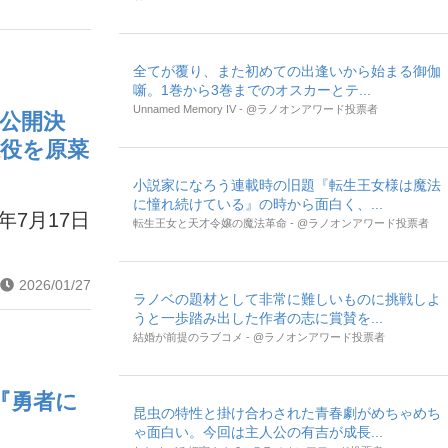
全てが覆り、また初めての出逢いから始まる御伽
噺。1巻から3巻までのオスカーとテ...
Unnamed Memory IV - @ラノオンアワード投票者
）公開決
煌役を原菜
小説家になろう連載時の旧題『転生王女様は魔法
に憧れ続けている』の時から面白く、...
7月17日
転生王女と天才令嬢の魔法革命 - @ラノオンアワード投票者
2026/01/27
ラノベの題材として非常に難しいものに挑戦しよ
うと一歩踏み出した作者の志に賞賛を...
結婚が前提のラブコメ - @ラノオンアワード投票者
『勇者に
昆虫の特性と掛け合わされた青春劇がめちゃめち
ゃ面白い。今回は主人公の有吉が成長...