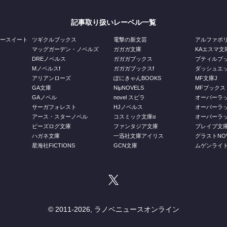
記事取り扱いレーベル一覧
ジースイート
ツギクルブックス
電撃の新文芸
アルファポ
マッグガーデン・ノベルズ
ガガガ文庫
KAエスマ文
DREノベルス
ガガガブックス
プティルブ
Mノベルスf
ガガガブックスf
ダッシュエ
アリアンローズ
ぽにきゃんBOOKS
MF文庫J
GA文庫
NiμNOVELS
MFブックス
GAノベル
novel スピラ
オーバーラ
ス
サーガフォレスト
HJノベルス
オーバーラ
庫
アース・スターノベル
コスミック文庫α
オーバーラッ
ビーズログ文庫
ファンタジア文庫
ブレイブ文
ハガネ文庫
一迅社文庫アイリス
グラストNOV
星海社FICTIONS
GCN文庫
ムゲンライ
© 2011-
2026, ラノベニュースオンライン