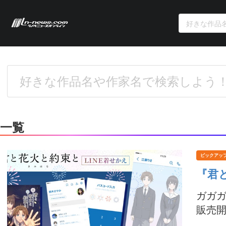
一覧
ピックアッ
『君
ガガガ
販売開