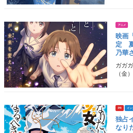
アニメ
映画
定 夏
乃華
ガガガ
（金）
PR
イン
独占
なり