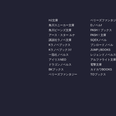
HJ文庫
ベリーズファンタ
角川スニーカー文庫
Dノベルf
角川ビーンズ文庫
PASH！ブックス
アース・スター ルナ
PASH！文庫
講談社ラノベ文庫
SQEXノベル
Kラノベブックス
ブシロードノベル
Kラノベブックスf
JUMP j BOOKS
一迅社ノベルス
レジェンドノベル
アイリスNEO
アルファライト文
ドラゴンノベルス
電撃文庫
BKブックス
カドカワBOOKS
ベリーズファンタジー
TOブックス