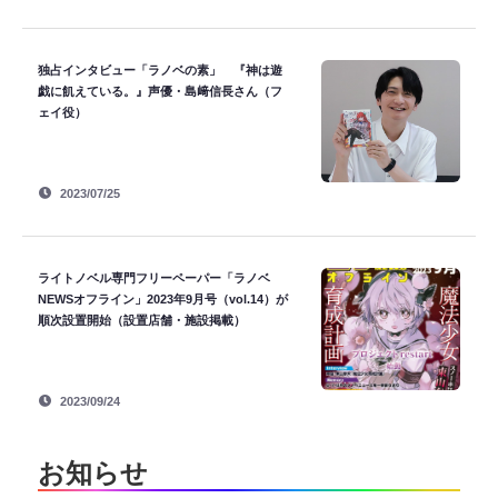
独占インタビュー「ラノベの素」 『神は遊
戯に飢えている。』声優・島﨑信長さん（フ
ェイ役）
2023/07/25
ライトノベル専門フリーペーパー「ラノベ
NEWSオフライン」2023年9月号（vol.14）が
順次設置開始（設置店舗・施設掲載）
2023/09/24
お知らせ