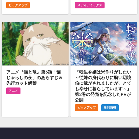
ピックアップ
メディアミックス
アニメ『猫と竜』第6話「猫
『転生令嬢は米作りがしたい
じゃらしの夜」のあらすじ＆
～従妹の身代わりに醜い辺境
先行カット解禁
伯に嫁がされましたが、とて
も幸せに暮らしています～』
アニメ
第2巻の発売を記念したPVが
公開
ピックアップ
新刊情報