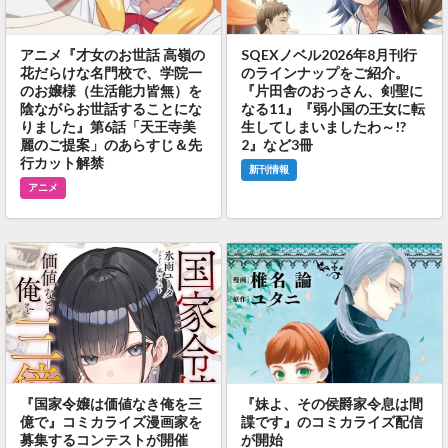
アニメ『才女のお世話 高嶺の
SQEXノベル2026年8月刊行
花だらけな名門校で、学院一
のラインナップをご紹介。
のお嬢様（生活能力皆無）を
『片田舎のおっさん、剣聖に
陰ながらお世話することにな
なる11』『弱小国の王女に転
りました』第6話「天王寺美
生してしまいましたわ～!?
麗のご提案」のあらすじ＆先
2』など3冊
行カット解禁
新刊情報
アニメ
『国家令嬢は価値なき俺を三
『妹よ、その侯爵家令息は間
億で』コミカライズ漫画家を
諜です』のコミカライズ配信
募集するコンテストが開催
が開始