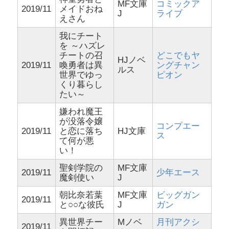
MF文庫
コミックア
2019/11
メイドおね
J
ライブ
えさん
我にチート
を ～ハズレ
チートの召
どこでもヤ
HJノベ
2019/11
喚勇者は異
ングチャン
ルス
世界でゆっ
ピオン
くり暮らし
たい～
嫌われ魔王
が没落令嬢
コンプエー
2019/11
と恋に落ち
HJ文庫
ス
て何が悪
い！
聖剣学院の
MF文庫
2019/11
少年エース
魔剣使い
J
朝比奈若葉
MF文庫
ビッグガン
2019/11
と○○な彼氏
J
ガン
異世界チー
Mノベ
月刊アクシ
2019/11