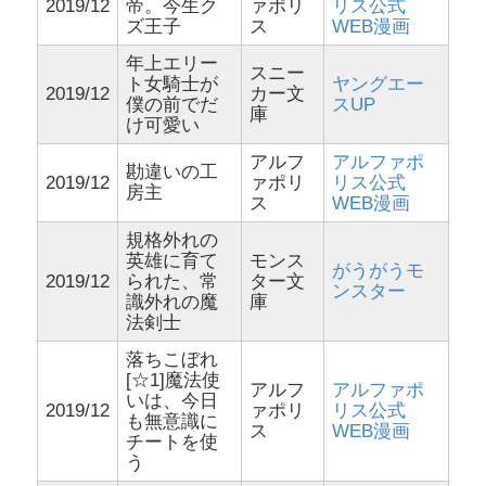
2019/12
帝。今生ク
ァポリ
リス公式
ズ王子
ス
WEB漫画
年上エリー
スニー
ト女騎士が
ヤングエー
2019/12
カー文
僕の前でだ
スUP
庫
け可愛い
アルフ
アルファポ
勘違いの工
2019/12
ァポリ
リス公式
房主
ス
WEB漫画
規格外れの
英雄に育て
モンス
がうがうモ
2019/12
られた、常
ター文
ンスター
識外れの魔
庫
法剣士
落ちこぼれ
[☆1]魔法使
アルフ
アルファポ
いは、今日
2019/12
ァポリ
リス公式
も無意識に
ス
WEB漫画
チートを使
う