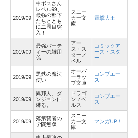
中ボスさん
レベル99、
スニー
最強の部下
2019/09
カー文
電撃大王
たちととも
庫
に二周目突
入！
アー
最強パーテ
コミックア
ス・ス
2019/09
ィーの雑用
ース・スタ
ターノ
係
ー
ベル
オーバ
黒鉄の魔法
コンプエー
2019/09
ーラッ
使い
ス
プ文庫
異邦人、ダ
ドラゴ
コンプエー
2019/09
ンジョンに
ンノベ
ス
潜る。
ルス
スニー
落第賢者の
2019/09
カー文
マンガUP！
学院無双
庫
史上最強の