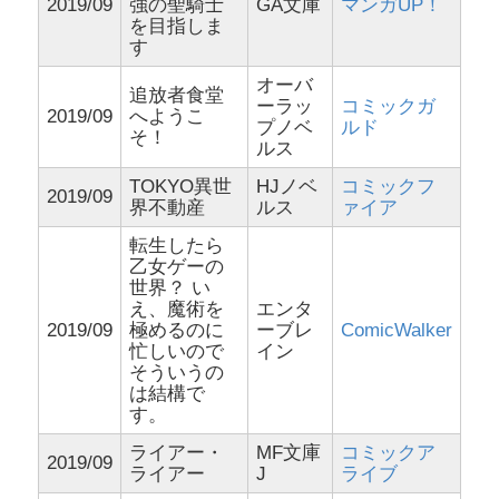
2019/09
強の聖騎士
GA文庫
マンガUP！
を目指しま
す
オーバ
追放者食堂
ーラッ
コミックガ
2019/09
へようこ
プノベ
ルド
そ！
ルス
TOKYO異世
HJノベ
コミックフ
2019/09
界不動産
ルス
ァイア
転生したら
乙女ゲーの
世界？ い
え、魔術を
エンタ
2019/09
極めるのに
ーブレ
ComicWalker
忙しいので
イン
そういうの
は結構で
す。
ライアー・
MF文庫
コミックア
2019/09
ライアー
J
ライブ