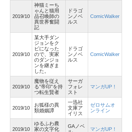
神猫ミーち
ゃんと猫用
ドラゴ
2019/10
品召喚師の
ンノベ
ComicWalker
異世界奮闘
ルス
記
某大手ダン
ジョンをク
ビになった
ドラゴ
2019/10
ので、実家
ンノベ
ComicWalker
のダンジョ
ルス
ンを継ぎま
した。
魔物を従え
サーガ
2019/10
る”帝印”を持
フォレ
マンガUP！
つ転生賢者
スト
一迅社
お狐様の異
ゼロサムオ
2019/10
文庫ア
類婚姻譚
ンライン
イリス
ゆるふわ農
GAノベ
2019/10
家の文字化
マンガUP！
ル