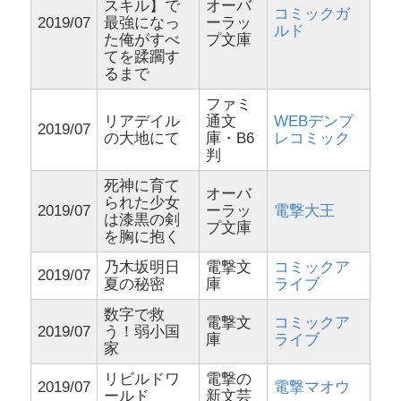
スキル】で
オーバ
コミックガ
2019/07
最強になっ
ーラッ
ルド
た俺がすべ
プ文庫
てを蹂躙す
るまで
ファミ
リアデイル
通文
WEBデンプ
2019/07
の大地にて
庫・B6
レコミック
判
死神に育て
オーバ
られた少女
2019/07
ーラッ
電撃大王
は漆黒の剣
プ文庫
を胸に抱く
乃木坂明日
電撃文
コミックア
2019/07
夏の秘密
庫
ライブ
数字で救
電撃文
コミックア
2019/07
う！弱小国
庫
ライブ
家
リビルドワ
電撃の
2019/07
電撃マオウ
ールド
新文芸