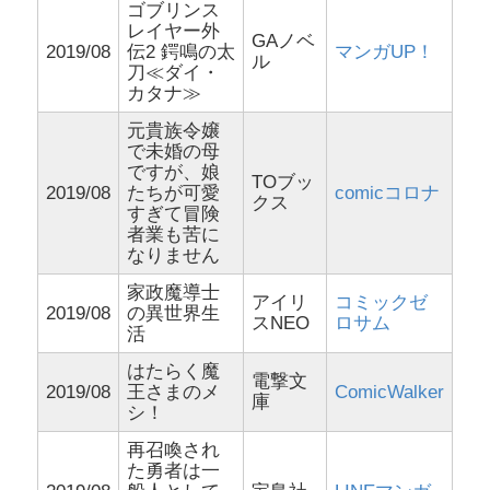
ゴブリンス
レイヤー外
GAノベ
2019/08
伝2 鍔鳴の太
マンガUP！
ル
刀≪ダイ・
カタナ≫
元貴族令嬢
で未婚の母
ですが、娘
TOブッ
2019/08
たちが可愛
comicコロナ
クス
すぎて冒険
者業も苦に
なりません
家政魔導士
アイリ
コミックゼ
2019/08
の異世界生
スNEO
ロサム
活
はたらく魔
電撃文
2019/08
王さまのメ
ComicWalker
庫
シ！
再召喚され
た勇者は一