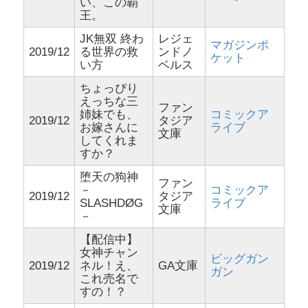
い、この覇
王。
JK無双 終わ
レジェ
マガジンポ
2019/12
る世界の救
ンドノ
ケット
い方
ベルス
ちょっぴり
えっちな三
ファン
姉妹でも、
コミックア
2019/12
タジア
お嫁さんに
ライブ
文庫
してくれま
すか？
堕天の狗神
ファン
－
コミックア
2019/12
タジア
SLASHDØG
ライブ
文庫
－
【配信中】
女神チャン
ビッグガン
2019/12
ネル！え、
GA文庫
ガン
これ売名で
すの！？