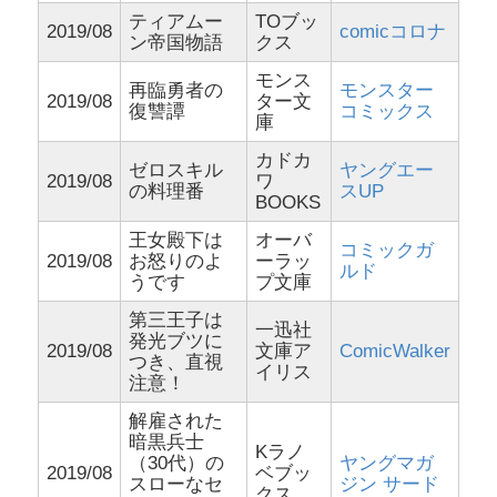
ティアムー
TOブッ
2019/08
comicコロナ
ン帝国物語
クス
モンス
再臨勇者の
モンスター
2019/08
ター文
復讐譚
コミックス
庫
カドカ
ゼロスキル
ヤングエー
2019/08
ワ
の料理番
スUP
BOOKS
王女殿下は
オーバ
コミックガ
2019/08
お怒りのよ
ーラッ
ルド
うです
プ文庫
第三王子は
一迅社
発光ブツに
2019/08
文庫ア
ComicWalker
つき、直視
イリス
注意！
解雇された
暗黒兵士
Kラノ
（30代）の
ヤングマガ
2019/08
ベブッ
スローなセ
ジン サード
クス