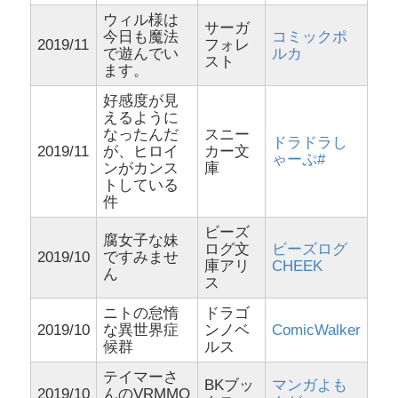
ウィル様は
サーガ
今日も魔法
コミックポ
2019/11
フォレ
で遊んでい
ルカ
スト
ます。
好感度が見
えるように
なったんだ
スニー
ドラドラし
2019/11
が、ヒロイ
カー文
ゃーぷ#
ンがカンス
庫
トしている
件
ビーズ
腐女子な妹
ログ文
ビーズログ
2019/10
ですみませ
庫アリ
CHEEK
ん
ス
ニトの怠惰
ドラゴ
2019/10
な異世界症
ンノベ
ComicWalker
候群
ルス
テイマーさ
BKブッ
マンガよも
2019/10
んのVRMMO