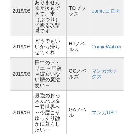
ありません
※支援もで
TOブッ
2019/08
comicコロナ
きて、本
クス
（ぶつり）
で殴る攻撃
職です
どうでもい
HJノベ
2019/08
いから帰ら
ComicWalker
ルス
せてくれ
田中のアト
リエ ～年齢
GCノベ
マンガボッ
2019/08
＝彼女いな
ルズ
クス
い歴の魔法
使い～
最強のおっ
さんハンタ
ー異世界へ
GAノベ
2019/08
～今度こそ
マンガUP！
ル
ゆっくり静
かに暮らし
たい～