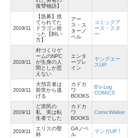
れた勇者の
復讐物語】
【急募】捨
アー
てられてた
コミックア
ス・ス
2019/11
ドラゴン拾
ース・スタ
ターノ
った【飼い
ー
ベル
方】
村づくりゲ
ームのNPC
エンタ
ヤングエー
2019/11
が生身の人
ーブレ
スUP
間としか思
イン
えない
大預言者は
カドカ
B’s-Log
2019/11
前世から逃
ワ
COMICS
げる
BOOKS
ど庶民の
カドカ
2019/11
私、実は転
ワ
ComicWalker
生者でした
BOOKS
エリスの聖
GAノベ
2019/11
マンガUP！
杯
ル