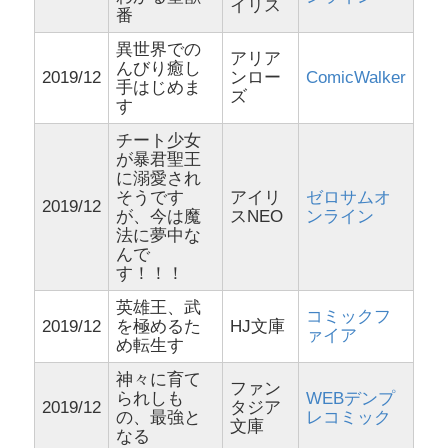
イリス
番
異世界での
アリア
んびり癒し
2019/12
ンロー
ComicWalker
手はじめま
ズ
す
チート少女
が暴君聖王
に溺愛され
そうです
アイリ
ゼロサムオ
2019/12
が、今は魔
スNEO
ンライン
法に夢中な
んで
す！！！
英雄王、武
コミックフ
2019/12
を極めるた
HJ文庫
ァイア
め転生す
神々に育て
ファン
られしも
WEBデンプ
2019/12
タジア
の、最強と
レコミック
文庫
なる