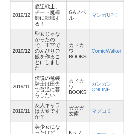
底辺戦士、
チート魔導
GAノベ
2019/12
マンガUP！
師に転職す
ル
る！
聖女じゃな
かったの
で、王宮で
カドカ
2019/12
のんびりご
ワ
ComicWalker
飯を作るこ
BOOKS
とにしまし
た
伝説の竜装
カドカ
騎士は田舎
ガンガン
2019/11
ワ
で普通に暮
ONLINE
BOOKS
らしたい
友人キャラ
ガガガ
2019/11
は大変です
マグコミ
文庫
か？
美少女にな
ったけど、
Kラノ