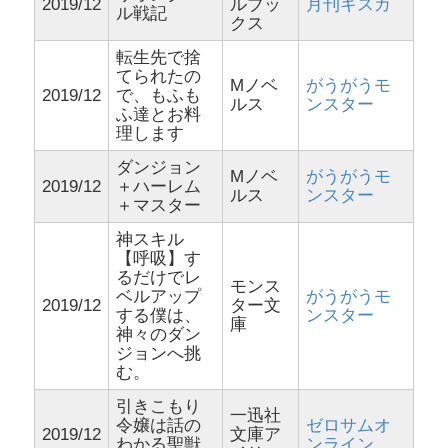
2019/12
ルブッ
月刊キスカ
ル戦記
クス
転生先で捨
てられたの
Mノベ
がうがうモ
2019/12
で、もふも
ルス
ンスター
ふ達とお料
理します
ダンジョン
Mノベ
がうがうモ
2019/12
＋ハーレム
ルス
ンスター
＋マスター
神スキル
【呼吸】す
るだけでレ
モンス
ベルアップ
がうがうモ
2019/12
ター文
する僕は、
ンスター
庫
神々のダン
ジョンへ挑
む。
引きこもり
一迅社
令嬢は話の
ゼロサムオ
2019/12
文庫ア
わかる聖獣
ンライン