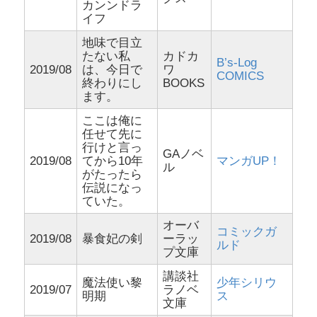
カンンドラ
イフ
地味で目立
たない私
カドカ
B’s-Log
2019/08
は、今日で
ワ
COMICS
終わりにし
BOOKS
ます。
ここは俺に
任せて先に
行けと言っ
GAノベ
2019/08
てから10年
マンガUP！
ル
がたったら
伝説になっ
ていた。
オーバ
コミックガ
2019/08
暴食妃の剣
ーラッ
ルド
プ文庫
講談社
魔法使い黎
少年シリウ
2019/07
ラノベ
明期
ス
文庫