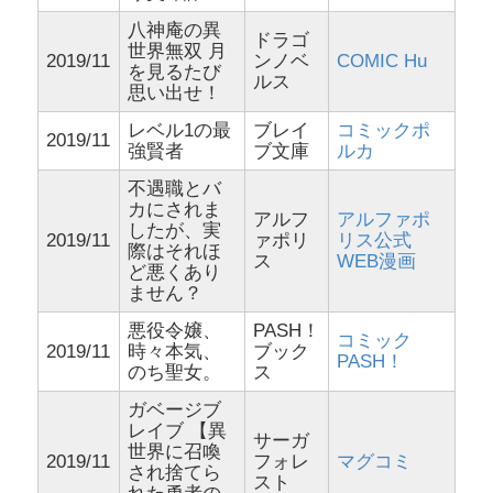
八神庵の異
ドラゴ
世界無双 月
2019/11
ンノベ
COMIC Hu
を見るたび
ルス
思い出せ！
レベル1の最
ブレイ
コミックポ
2019/11
強賢者
ブ文庫
ルカ
不遇職とバ
カにされま
アルフ
アルファポ
したが、実
2019/11
ァポリ
リス公式
際はそれほ
ス
WEB漫画
ど悪くあり
ません？
悪役令嬢、
PASH！
コミック
2019/11
時々本気、
ブック
PASH！
のち聖女。
ス
ガベージブ
レイブ 【異
サーガ
世界に召喚
2019/11
フォレ
マグコミ
され捨てら
スト