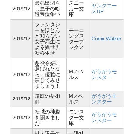
最強出涸ら
スニー
ヤングエー
2019/12
し皇子の暗
カー文
スUP
躍帝位争い
庫
ファンタジ
ーをほとん
モーニ
ど知らない
ングス
2019/12
ComicWalker
女子高生に
ターブ
よる異世界
ックス
転移生活
悪役令嬢に
選ばれたな
Mノベ
がうがうモ
2019/12
ら、優雅に
ルス
ンスター
演じてみせ
ましょう！
箱庭の薬術
Mノベ
がうがうモ
2019/12
師
ルス
ンスター
転職の神殿
モンス
がうがうモ
2019/12
を開きまし
ター文
ンスター
た
庫
獣人隊長の
一迅社