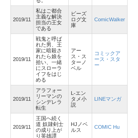
る。
私はご都合
ビーズ
主義な解決
2019/11
ログ文
ComicWalker
担当の王女
庫
である
戦鬼と呼ば
れた男、王
家に暗殺さ
アー
コミックア
れたら娘を
ス・ス
2019/11
ース・スタ
拾い、一緒
ターノ
ー
にスローラ
ベル
イフをはじ
める
アラフォー
L-エン
リーマンの
2019/11
タメ小
LINEマンガ
シンデレラ
説
転生
王国へ続く
道 奴隷剣士
HJノベ
2019/11
COMIC Hu
の成り上が
ルス
り英雄譚