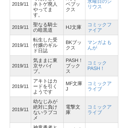
水曜日のシ
2019/11
ネトゲ廃人
ベブッ
リウス
やってま
クス
す。
聖なる騎士
コミックフ
2019/11
HJ文庫
の暗黒道
ァイア
転生した受
BKブッ
マンガよも
2019/11
付嬢のギル
クス
んが
ド日誌
気ままに東
PASH！
コミック
2019/11
京サバイ
ブック
PASH！
ブ。
ス
アキトはカ
MF文庫
コミックア
2019/11
ードを引く
J
ライブ
ようです
幼なじみが
絶対に負け
電撃文
コミックア
2019/11
ないラブコ
庫
ライブ
メ
神童勇者と