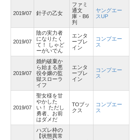
ファミ
通文
ヤングエー
2019/07
針子の乙女
庫・B6
スUP
判
陰の実力者
エンタ
になりたく
コンプエー
2019/07
ーブレ
て！ しゃど
ス
イン
ーがいでん
婚約破棄か
ら始まる悪
エンタ
コンプエー
2019/07
役令嬢の監
ーブレ
ス
獄スローラ
イン
イフ
聖女様を甘
やかした
TOブッ
コンプエー
2019/07
い！ ただし
クス
ス
勇者、お前
はダメだ
ハズレ枠の
【状態異常