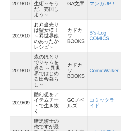
2019/10
生術～そう
GA文庫
マンガUP！
だ、売国し
よう～
お弁当売り
は聖女様！
カドカ
B’s-Log
2019/10
～異世界娘
ワ
COMICS
のあったか
BOOKS
レシピ～
森のほとり
でジャムを
カドカ
煮る ～異世
2019/10
ワ
ComicWalker
界ではじめ
BOOKS
る田舎暮ら
し～
酷幻想をア
イテムチー
GCノベ
コミックラ
2019/09
トで生き抜
ルズ
イド
く
暗黒騎士の
俺ですが最