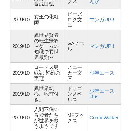
クス
んが
育成日誌
ビーズ
女王の化粧
2019/10
ログ文
マンガUP！
師
庫
異世界賢者
の転生無双
GAノベ
2019/10
～ゲームの
マンガUP！
ル
知識で異世
界最強～
ロードス島
スニー
2019/10
戦記 誓約の
カー文
少年エース
宝冠
庫
異世界転
ドラゴ
少年エース
2019/10
移、地雷付
ンノベ
plus
き。
ルス
人間不信の
冒険者たち
MFブッ
2019/10
ComicWalker
が世界を救
クス
うようです