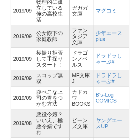
物理的に孤
立している
ガガガ
2019/09
マグコミ
俺の高校生
文庫
活
ファン
公女殿下の
少年エース
2019/09
タジア
家庭教師
plus
文庫
極振り拒否
ドラゴ
ドラドラし
2019/09
して手探り
ンノベ
ゃーぷ#
スタート！
ルス
スコップ無
MF文庫
ドラドラし
2019/09
双
J
ゃーぷ#
腹ぺこな上
カドカ
B’s-Log
2019/09
司の胃をつ
ワ
COMICS
かむ方法
BOOKS
悪役令嬢？
いいえ、極
ビーン
ヤングエー
2019/08
悪令嬢です
ズ文庫
スUP
わ