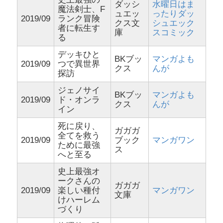
ダッシ
水曜日はま
魔法剣士、F
ュエッ
ったりダッ
2019/09
ランク冒険
クス文
シュエック
者に転生す
庫
スコミック
る
デッキひと
BKブッ
マンガよも
2019/09
つで異世界
クス
んが
探訪
ジェノサイ
BKブッ
マンガよも
2019/09
ド・オンラ
クス
んが
イン
死に戻り、
ガガガ
全てを救う
2019/09
ブック
マンガワン
ために最強
ス
へと至る
史上最強オ
ークさんの
ガガガ
2019/09
楽しい種付
マンガワン
文庫
けハーレム
づくり