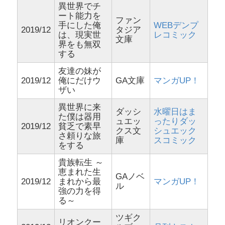
異世界でチ
ート能力を
ファン
手にした俺
WEBデンプ
2019/12
タジア
は、現実世
レコミック
文庫
界をも無双
する
友達の妹が
2019/12
俺にだけウ
GA文庫
マンガUP！
ザい
異世界に来
ダッシ
水曜日はま
た僕は器用
ュエッ
ったりダッ
2019/12
貧乏で素早
クス文
シュエック
さ頼りな旅
庫
スコミック
をする
貴族転生 ～
恵まれた生
GAノベ
2019/12
まれから最
マンガUP！
ル
強の力を得
る～
ツギク
リオンクー