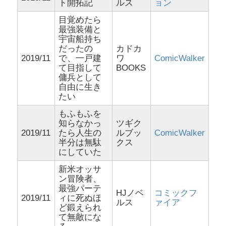
ト開拓記
ルス
ョン
目覚めたら
最強装備と
宇宙船持ち
だったの
カドカ
2019/11
で、一戸建
ワ
ComicWalker
て目指して
BOOKS
傭兵として
自由に生き
たい
もふもふを
知らなかっ
ツギク
2019/11
たら人生の
ルブッ
ComicWalker
半分は無駄
クス
にしていた
新米オッサ
ン冒険者、
最強パーテ
HJノベ
コミックフ
2019/11
ィに死ぬほ
ルス
ァイア
ど鍛えられ
て無敵にな