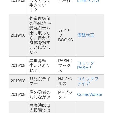
2019/08
般人として
宝島社
LINEマンガ
生きてい
く？
外道魔術師
の憑依譚 ～
最強剣士を
カドカ
乗っ取った
2019/08
ワ
電撃大王
ら、自分の
BOOKS
身体を探す
ことになっ
た～
異世界転
PASH！
コミック
2019/08
生…されて
ブック
PASH！
ねぇ！
ス
孤児院テイ
HJノベ
コミックフ
2019/08
マー
ルス
ァイア
盾の勇者の
MFブッ
2019/08
ComicWalker
おしながき
クス
白魔法師は
支援職では