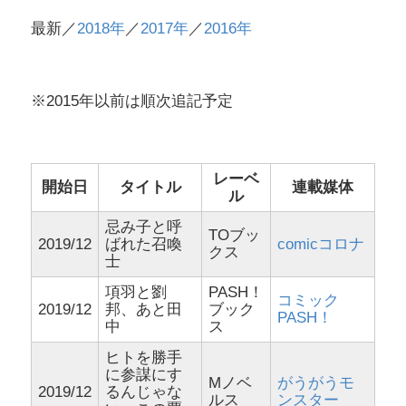
最新／
2018年
／
2017年
／
2016年
※2015年以前は順次追記予定
レーベ
開始日
タイトル
連載媒体
ル
忌み子と呼
TOブッ
2019/12
ばれた召喚
comicコロナ
クス
士
項羽と劉
PASH！
コミック
2019/12
邦、あと田
ブック
PASH！
中
ス
ヒトを勝手
に参謀にす
Mノベ
がうがうモ
2019/12
るんじゃな
ルス
ンスター