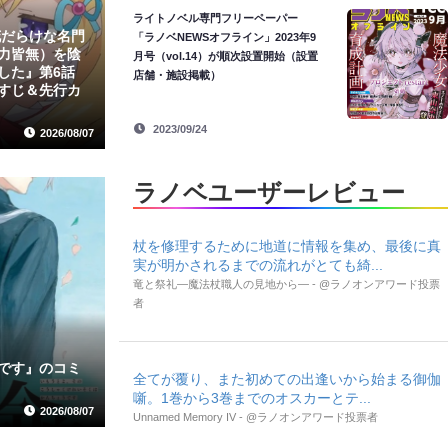
ライトノベル専門フリーペーパー
花だらけな名門
「ラノベNEWSオフライン」2023年9
力皆無）を陰
月号（vol.14）が順次設置開始（設置
した』第6話
店舗・施設掲載）
すじ＆先行カ
2023/09/24
2026/08/07
ラノベユーザーレビュー
杖を修理するために地道に情報を集め、最後に真
実が明かされるまでの流れがとても綺...
竜と祭礼―魔法杖職人の見地から― - @ラノオンアワード投票
者
です』のコミ
全てが覆り、また初めての出逢いから始まる御伽
噺。1巻から3巻までのオスカーとテ...
2026/08/07
Unnamed Memory IV - @ラノオンアワード投票者