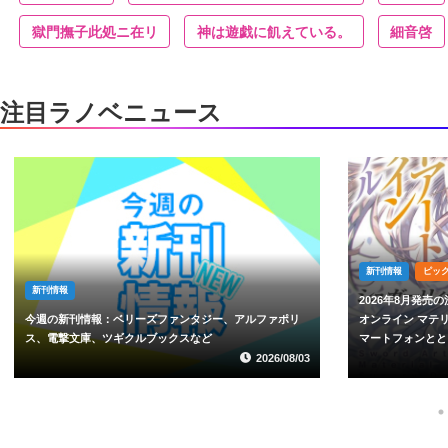
獄門撫子此処ニ在リ
神は遊戯に飢えている。
細音啓
注目ラノベニュース
新刊情報
ピックアップ
新刊情報
2026年8月発売の注目ラノベをPickup！ ソードアート・
オンライン マテリアル／あそびのかんけい／異世界はス
今週の新刊情報：
マートフォンとともに。などの最新刊が登場
庫、Celicaノベ
2026/08/01