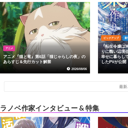
ピックアップ
新
『転生令嬢は
アニメ
りに醜い辺境
アニメ『猫と竜』第6話「猫じゃらしの夜」の
幸せに暮らし
あらすじ＆先行カット解禁
したPVが公開
2026/08/06
最新
ラノベ作家インタビュー & 特集