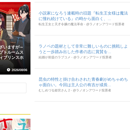
小説家になろう連載時の旧題『転生王女様は魔法
に憧れ続けている』の時から面白く、...
転生王女と天才令嬢の魔法革命 - @ラノオンアワード投票者
ラノベの題材として非常に難しいものに挑戦しよ
ざいますが～
うと一歩踏み出した作者の志に賞賛を...
プトルームス
ィプリンスホ
結婚が前提のラブコメ - @ラノオンアワード投票者
2026/08/06
昆虫の特性と掛け合わされた青春劇がめちゃめち
ゃ面白い。今回は主人公の有吉が成長...
むしめづる姫宮さん 2 - @ラノオンアワード投票者