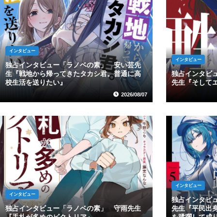
インタビュー
インタビュー
独占インタビュー「ラノベの素」 安い芸先
生『戦地から帰ってきたタカシ君。普通に高
独占インタビ
校生活を送りたい』
先生『そして
2026/08/07
インタビュー
インタビュー
独占インタビ
独占インタビュー「ラノベの素」 守雨先生
先生『平民出
『手札が多めのビクトリア』
を蹂躙して成