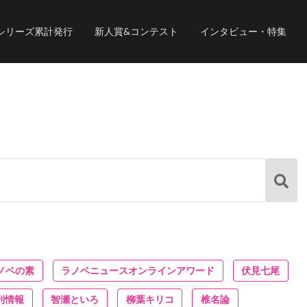
シリーズ累計発行
新人賞&コンテスト
インタビュー・特集
ノベの素
ラノベニュースオンラインアワード
伏見七尾
刊情報
智瀬といろ
柳葉キリコ
椎名論