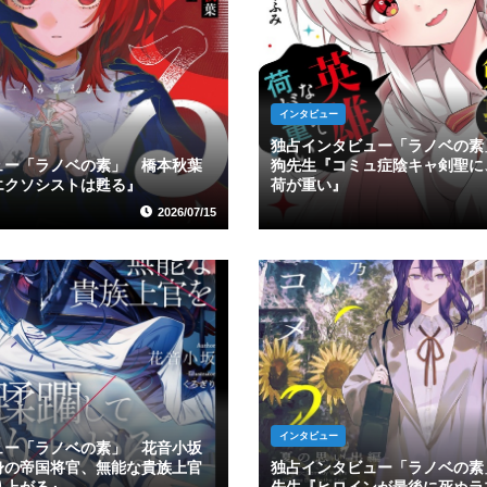
インタビュー
独占インタビュー「ラノベの素
ュー「ラノベの素」 橋本秋葉
狗先生『コミュ症陰キャ剣聖に
エクソシストは甦る』
荷が重い』
2026/07/15
インタビュー
ュー「ラノベの素」 花音小坂
身の帝国将官、無能な貴族上官
独占インタビュー「ラノベの素
り上がる』
先生『ヒロインが最後に死ぬラ