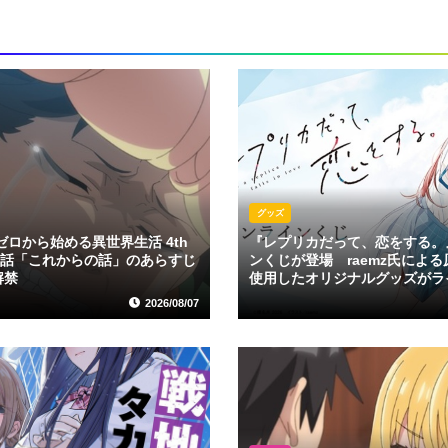
グッズ
ゼロから始める異世界生活 4th
『レプリカだって、恋をする。
第78話「これからの話」のあらすじ
ンくじが登場 raemz氏によ
解禁
使用したオリジナルグッズがラ
2026/08/07