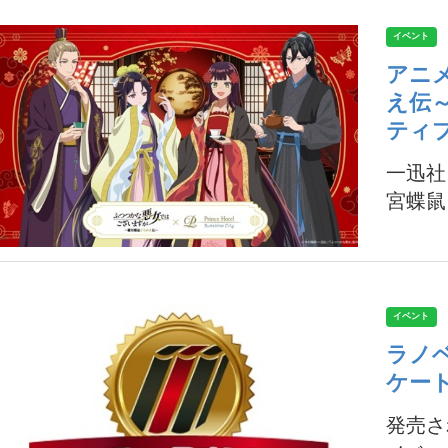
イベント
アニ
え伝
ティ
一迅社
宮蝶鼠
イベント
ラノ
ケー
発売さ