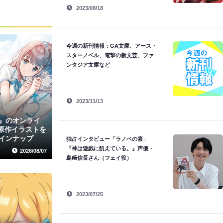
2023/08/18
今週の新刊情報：GA文庫、アース・
スターノベル、電撃の新文芸、ファ
ンタジア文庫など
2023/11/13
』のオンライ
る原作イラストを
インナップ
独占インタビュー「ラノベの素」
『神は遊戯に飢えている。』声優・
2026/08/07
島﨑信長さん（フェイ役）
2023/07/25