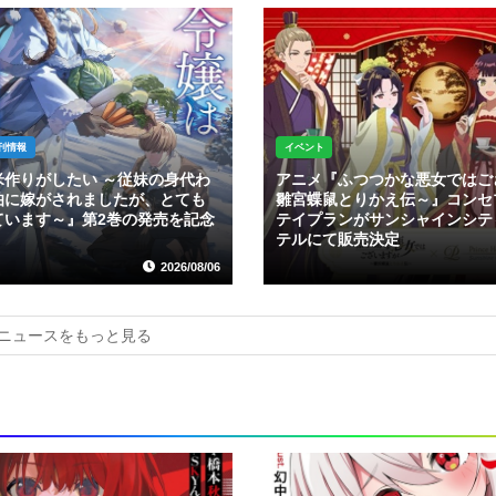
刊情報
イベント
米作りがしたい ～従妹の身代わ
アニメ『ふつつかな悪女ではご
伯に嫁がされましたが、とても
雛宮蝶鼠とりかえ伝～』コンセ
ています～』第2巻の発売を記念
テイプランがサンシャインシテ
テルにて販売決定
2026/08/06
ニュースをもっと見る