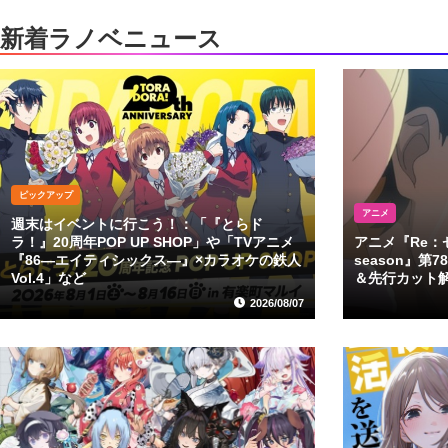
新着ラノベニュース
ピックアップ
アニメ
週末はイベントに行こう！：「『とらド
ラ！』20周年POP UP SHOP」や「TVアニメ
アニメ『Re：
『86―エイティシックス―』×カラオケの鉄人
season』
Vol.4」など
＆先行カット
2026/08/07