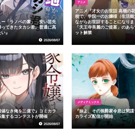
アニメ
アニメ『才女のお世話 高嶺の
校で、学院一のお嬢様（生活能
ュー「ラノベの素」 安い芸先
ながらお世話することになりま
帰ってきたタカシ君。普通に高
「天王寺美麗のご提案」のあら
たい』
ット解禁
2026/08/07
メディアミックス
価値なき俺を三億で』コミカラ
『妹よ、その侯爵家令息は間諜
募集するコンテストが開催
カライズ配信が開始
2026/08/07