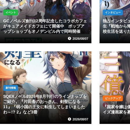
イベント
インタビュー
GCノベルズ創刊12周年記念したコラボカフェ
独占インタビ
がキュアメイドカフェにて開催中 ポップア
生『戦地から
ップショップもオノデンビル内で同時開催
校生活を送り
2026/08/07
新刊情報
SQEXノベル2026年8月刊行のラインナップを
ピックアップ
ご紹介。『片田舎のおっさん、剣聖になる
11』『弱小国の王女に転生してしまいました
『国家令嬢は
わ～!? 2』など3冊
イズ漫画家を
2026/08/07