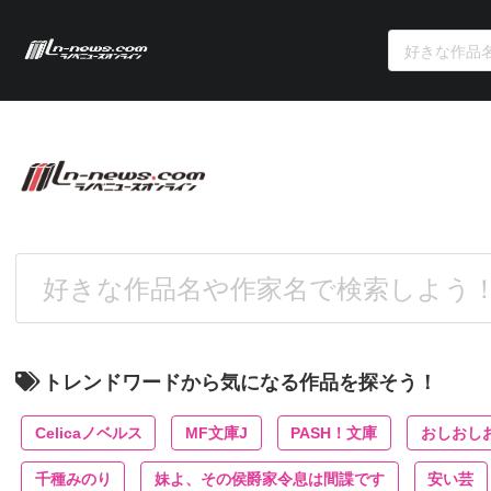
トレンドワードから気になる作品を探そう！
Celicaノベルス
MF文庫J
PASH！文庫
おしおし
千種みのり
妹よ、その侯爵家令息は間諜です
安い芸