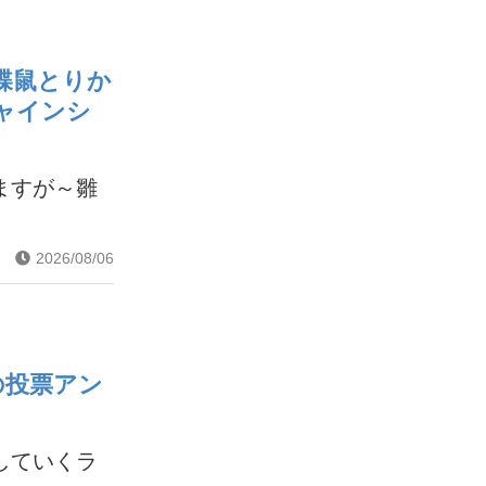
蝶鼠とりか
ャインシ
ますが～雛
2026/08/06
の投票アン
していくラ