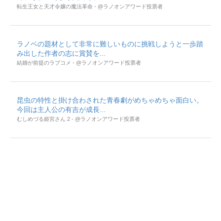
転生王女と天才令嬢の魔法革命 - @ラノオンアワード投票者
ラノベの題材として非常に難しいものに挑戦しようと一歩踏
み出した作者の志に賞賛を...
結婚が前提のラブコメ - @ラノオンアワード投票者
昆虫の特性と掛け合わされた青春劇がめちゃめちゃ面白い。
今回は主人公の有吉が成長...
むしめづる姫宮さん 2 - @ラノオンアワード投票者