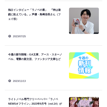
独占インタビュー「ラノベの素」 『神は遊
戯に飢えている。』声優・島﨑信長さん（フ
ェイ役）
2023/07/25
今週の新刊情報：GA文庫、アース・スターノ
ベル、電撃の新文芸、ファンタジア文庫など
2023/11/13
ライトノベル専門フリーペーパー「ラノベ
NEWSオフライン」2023年9月号（vol.14）が