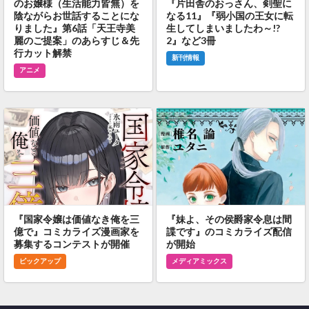
のお嬢様（生活能力皆無）を
『片田舎のおっさん、剣聖に
陰ながらお世話することにな
なる11』『弱小国の王女に転
りました』第6話「天王寺美
生してしまいましたわ～!?
麗のご提案」のあらすじ＆先
2』など3冊
行カット解禁
新刊情報
アニメ
『国家令嬢は価値なき俺を三
『妹よ、その侯爵家令息は間
億で』コミカライズ漫画家を
諜です』のコミカライズ配信
募集するコンテストが開催
が開始
ピックアップ
メディアミックス