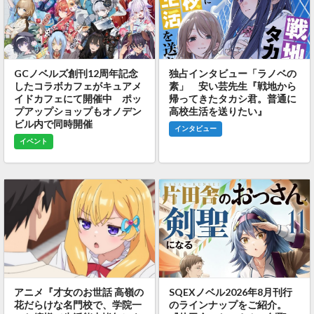
GCノベルズ創刊12周年記念
独占インタビュー「ラノベの
したコラボカフェがキュアメ
素」 安い芸先生『戦地から
イドカフェにて開催中 ポッ
帰ってきたタカシ君。普通に
プアップショップもオノデン
高校生活を送りたい』
ビル内で同時開催
インタビュー
イベント
アニメ『才女のお世話 高嶺の
SQEXノベル2026年8月刊行
花だらけな名門校で、学院一
のラインナップをご紹介。