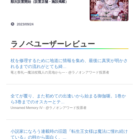
順次設置開始（設置店舗・施設掲載）
2023/09/24
ラノベユーザーレビュー
杖を修理するために地道に情報を集め、最後に真実が明かさ
れるまでの流れがとても綺...
竜と祭礼―魔法杖職人の見地から― - @ラノオンアワード投票者
全てが覆り、また初めての出逢いから始まる御伽噺。1巻か
ら3巻までのオスカーとテ...
Unnamed Memory IV - @ラノオンアワード投票者
小説家になろう連載時の旧題『転生王女様は魔法に憧れ続け
ている』の時から面白く、...