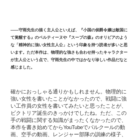
――守雨先生の描く主人公といえば、『小国の侯爵令嬢は敵国に
て覚醒する』のベルティーヌや『スープの森』のオリビアのよう
な「精神的に強い女性主人公」という印象を持つ読者が多いと思
います。ただ本作は、物理的な強さも合わせ持ったキャラクター
が主人公という点で、守雨先生の中ではかなり珍しい作品だなと
感じました。
確かにおっしゃる通りかもしれません。物理的に
強い女性を書いたことがなかったので、戦闘に強
い工作員の女性を書いてみたいと思ったことが、
ビクトリア誕生のきっかけでしたね。ただ、この
手の戦闘に関する知識がまったくなかったので、
本作を書き始めてからYouTubeでパルクールの動
画、空手の動画、レンジャー部隊の訓練の様子、