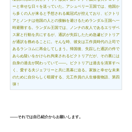
ーと幸せな日々を送っていた。アシュベリー王国では、他国か
ら多くの人が来ると予想される戴冠式が控えており、ビクトリ
アとノンナは他国の人との接触を避けるためランダル王国へ一
時避難する。ランダル王国では、ノンナの友人であるエリザベ
ス家と行動を共にするが、通訳が失踪したため急遽ビクトリア
が通訳を務めることに。そんな時、彼女は工作員時代の上司で
あるランコムに再会してしまう。帰国後、失踪した通訳の件で
あらぬ疑いをかけられ拘束されるビクトリアだが、その裏には
自身の過去が関わっていて――。ビクトリアは過去を清算すべ
く、愛する夫ジェフリーと共に黒幕に迫る。家族と幸せな未来
のために自分らしく暗躍する、元工作員の人生修復物語、第四
弾！
――それでは自己紹介からお願いします。