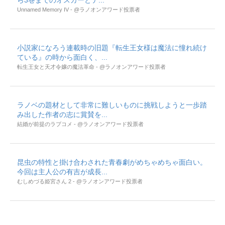
ら3巻までのオスカーとテ...
Unnamed Memory IV - @ラノオンアワード投票者
小説家になろう連載時の旧題『転生王女様は魔法に憧れ続け
ている』の時から面白く、...
転生王女と天才令嬢の魔法革命 - @ラノオンアワード投票者
ラノベの題材として非常に難しいものに挑戦しようと一歩踏
み出した作者の志に賞賛を...
結婚が前提のラブコメ - @ラノオンアワード投票者
昆虫の特性と掛け合わされた青春劇がめちゃめちゃ面白い。
今回は主人公の有吉が成長...
むしめづる姫宮さん 2 - @ラノオンアワード投票者