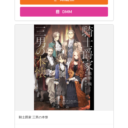
DMM
騎士爵家 三男の本懐