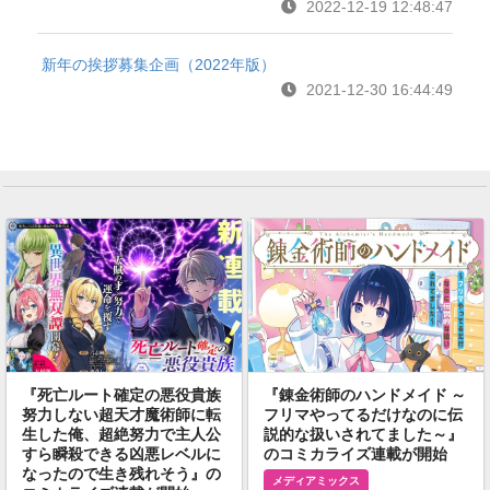
2022-12-19 12:48:47
新年の挨拶募集企画（2022年版）
2021-12-30 16:44:49
『死亡ルート確定の悪役貴族
『錬金術師のハンドメイド ～
努力しない超天才魔術師に転
フリマやってるだけなのに伝
生した俺、超絶努力で主人公
説的な扱いされてました～』
すら瞬殺できる凶悪レベルに
のコミカライズ連載が開始
なったので生き残れそう』の
メディアミックス