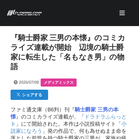
『騎士爵家 三男の本懐』のコミカ
ライズ連載が開始 辺境の騎士爵
家に転生した「名もなき男」の物
語
2026/07/08
メディアミックス
シェアする
ファミ通文庫（B6判）刊『
騎士爵家 三男の本
懐
』のコミカライズ連載が、「
ドラドラふらっと
♭
」にて開始された。本作は小説投稿サイト「
小
説家になろう
」発の作品で、何も為せぬまま命を
落とした前世を持つ騎士爵家の三男が、家族や級