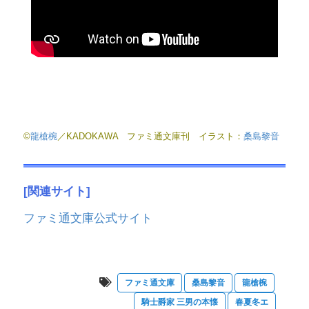
©
龍槍椀
／KADOKAWA ファミ通文庫刊 イラスト：
桑島黎音
[関連サイト]
ファミ通文庫公式サイト
ファミ通文庫
桑島黎音
龍槍椀
騎士爵家 三男の本懐
春夏冬エ