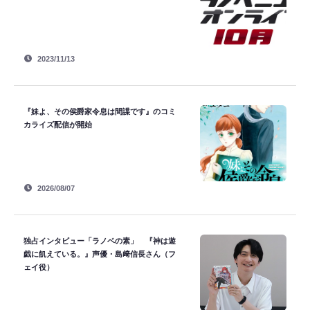
2023/11/13
『妹よ、その侯爵家令息は間諜です』のコミ
カライズ配信が開始
2026/08/07
独占インタビュー「ラノベの素」 『神は遊
戯に飢えている。』声優・島﨑信長さん（フ
ェイ役）