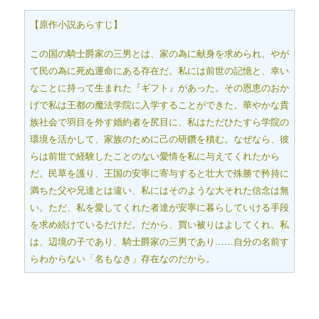
【原作小説あらすじ】
この国の騎士爵家の三男とは、家の為に献身を求められ、やが
て民の為に死ぬ運命にある存在だ。私には前世の記憶と、幸い
なことに持って生まれた『ギフト』があった。その恩恵のおか
げで私は王都の魔法学院に入学することができた。華やかな貴
族社会で羽目を外す婚約者を尻目に、私はただひたすら学院の
環境を活かして、家族のために己の研鑽を積む。なぜなら、彼
らは前世で経験したことのない愛情を私に与えてくれたから
だ。民草を護り、王国の安寧に寄与すると壮大で殊勝で矜持に
満ちた父や兄達とは違い、私にはそのような大それた信念は無
い。ただ、私を愛してくれた者達が安寧に暮らしていける手段
を求め続けているだけだ。だから、買い被りはよしてくれ。私
は、辺境の子であり、騎士爵家の三男であり……自分の名前す
らわからない「名もなき」存在なのだから。