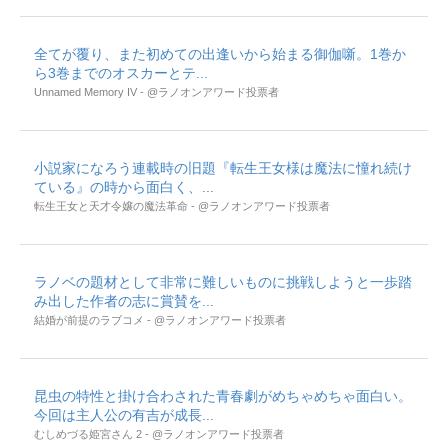
全てが覆り、また初めての出逢いから始まる御伽噺。1巻か
ら3巻までのオスカーとテ...
Unnamed Memory IV - @ラノオンアワード投票者
小説家になろう連載時の旧題『転生王女様は魔法に憧れ続け
ている』の時から面白く、...
転生王女と天才令嬢の魔法革命 - @ラノオンアワード投票者
ラノベの題材として非常に難しいものに挑戦しようと一歩踏
み出した作者の志に賞賛を...
結婚が前提のラブコメ - @ラノオンアワード投票者
昆虫の特性と掛け合わされた青春劇がめちゃめちゃ面白い。
今回は主人公の有吉が成長...
むしめづる姫宮さん 2 - @ラノオンアワード投票者