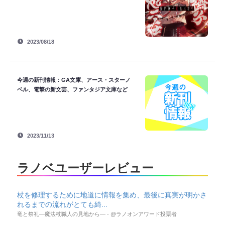
2023/08/18
今週の新刊情報：GA文庫、アース・スターノ
ベル、電撃の新文芸、ファンタジア文庫など
2023/11/13
ラノベユーザーレビュー
杖を修理するために地道に情報を集め、最後に真実が明かさ
れるまでの流れがとても綺...
竜と祭礼―魔法杖職人の見地から― - @ラノオンアワード投票者