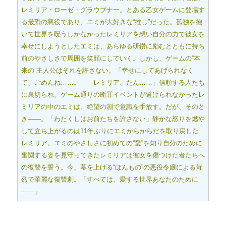
レミリア・ローゼ・グラウプナー。とある乙女ゲームに登場す
る最恐の悪役であり、エミが大好きな“推し”だった。孤独を抱
いて世界を呪うしかなかったレミリアを想い自分の力で彼女を
幸せにしようとしたエミは、あらゆる研鑽に励むとともに持ち
前のやさしさで周囲を笑顔にしていく。しかし、ゲームの“本
来の”主人公はそれを許さない。「幸せにしてあげられなく
て、ごめんね……。――レミリア、たん……」信頼する人たち
に裏切られ、ゲーム通りの断罪イベントが避けられなかったレ
ミリアの中のエミは、絶望の淵で意識を手放す。だが、そのと
き――。「わたくしはお前たちを許さない」静かな怒りを燃や
して立ち上がるのは11年ぶりにエミからからだを取り戻した
レミリア。エミのやさしさに初めての“愛”を知り自分のために
奮闘する姿を見守ってきたレミリアは彼女を傷つけた者たちへ
の復讐を誓う。今、幕を上げる“ほんもの”の悪役令嬢による苛
烈で華麗な復讐劇。「すべては、愛する世界あなたのために
――」