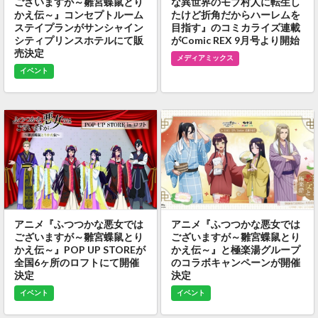
ございますが～雛宮蝶鼠とり
な異世界のモブ村人に転生し
かえ伝～』コンセプトルーム
たけど折角だからハーレムを
ステイプランがサンシャイン
目指す』のコミカライズ連載
シティプリンスホテルにて販
がComic REX 9月号より開始
売決定
メディアミックス
イベント
アニメ『ふつつかな悪女では
アニメ『ふつつかな悪女では
ございますが～雛宮蝶鼠とり
ございますが～雛宮蝶鼠とり
かえ伝～』POP UP STOREが
かえ伝～』と極楽湯グループ
全国6ヶ所のロフトにて開催
のコラボキャンペーンが開催
決定
決定
イベント
イベント