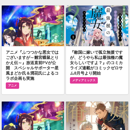
アニメ『ふつつかな悪女では
『敵国に嫁いで孤立無援です
ございますが～雛宮蝶鼠とり
が、どうやら私は最強種の魔
かえ伝～』放送直前PVが公
女らしいですよ？』のコミカ
開 スペシャルサポーター星
ライズ連載がコミックゼロサ
風まどか氏＆潤花氏によるコ
ム8月号より開始
ラボ企画も実施
メディアミックス
アニメ