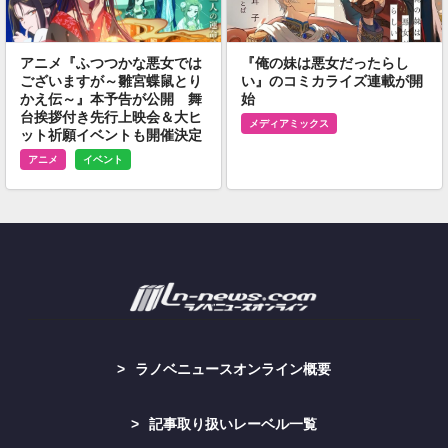
アニメ『ふつつかな悪女では
『俺の妹は悪女だったらし
ございますが～雛宮蝶鼠とり
い』のコミカライズ連載が開
かえ伝～』本予告が公開 舞
始
台挨拶付き先行上映会＆大ヒ
メディアミックス
ット祈願イベントも開催決定
アニメ
イベント
ラノベニュースオンライン概要
記事取り扱いレーベル一覧