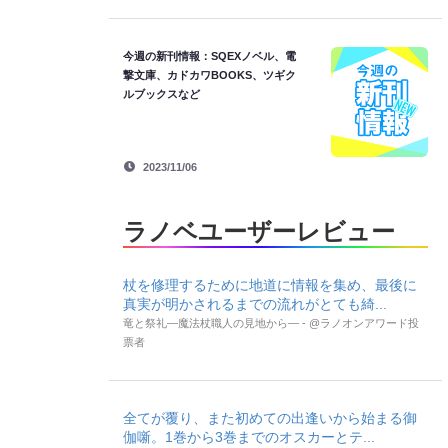
今週の新刊情報：SQEXノベル、電
撃文庫、カドカワBOOKS、ツギク
ルブックスなど
2023/11/06
ラノベユーザーレビュー
杖を修理するために地道に情報を集め、最後に
真実が明かされるまでの流れがとても綺...
竜と祭礼―魔法杖職人の見地から― - @ラノオンアワード投
票者
全てが覆り、また初めての出逢いから始まる御
伽噺。1巻から3巻までのオスカーとテ...