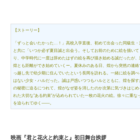
【ストーリー】
「ずっと会いたかった…！」高校入学直後、初めて出会った同級生・
と共に「いつか必ず夏目誠と出会う。そしてお前のために絵を描いて
り、中学時代に一度は辞めたはずの絵を再び描き始める誠だったが、
煌とも距離ができ始めていくー。夏休みのある日、煌から突然の連絡
っ越し先で幼少期に住んでいたという長岡を訪れる。一緒に絵を調べ
はない少女・ハルだった。誠は戸惑いつつもハルとともに、煌を探す
の秘密に迫るにつれて、煌がなぜ姿を消したのか次第に気づきはじめ
れた大切な”ある約束”が込められていた一枚の花火の絵。徐々に重
を迫られてゆく――。
映画『君と花火と約束と』初日舞台挨拶