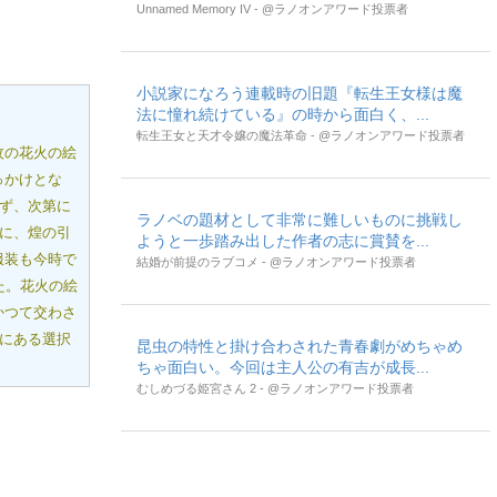
Unnamed Memory IV - @ラノオンアワード投票者
小説家になろう連載時の旧題『転生王女様は魔
法に憧れ続けている』の時から面白く、...
転生王女と天才令嬢の魔法革命 - @ラノオンアワード投票者
枚の花火の絵
っかけとな
らず、次第に
ラノベの題材として非常に難しいものに挑戦し
めに、煌の引
ようと一歩踏み出した作者の志に賞賛を...
服装も今時で
結婚が前提のラブコメ - @ラノオンアワード投票者
た。花火の絵
かつて交わさ
れにある選択
昆虫の特性と掛け合わされた青春劇がめちゃめ
ちゃ面白い。今回は主人公の有吉が成長...
むしめづる姫宮さん 2 - @ラノオンアワード投票者