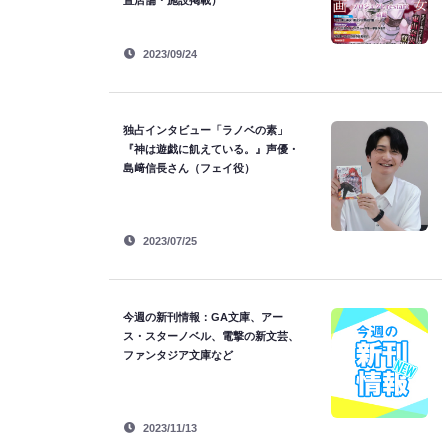
置店舗・施設掲載）
2023/09/24
独占インタビュー「ラノベの素」
『神は遊戯に飢えている。』声優・
島﨑信長さん（フェイ役）
2023/07/25
今週の新刊情報：GA文庫、アー
ス・スターノベル、電撃の新文芸、
ファンタジア文庫など
2023/11/13