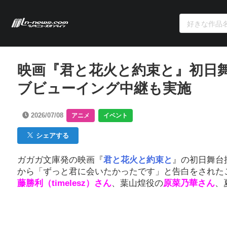
映画『君と花火と約束と』初日
ブビューイング中継も実施
2026/07/08
アニメ
イベント
シェアする
ガガガ文庫発の映画『
君と花火と約束と
』の初日舞台
から「ずっと君に会いたかったです」と告白をされた
藤勝利（timelesz）さん
、葉山煌役の
原菜乃華さん
、