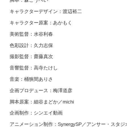
脚本：森こうへい
キャラクターデザイン：渡辺裕二
キャラクター原案：あかもく
美術監督：水谷利春
色彩設計：久力志保
撮影監督：齋藤真次
音響監督：高寺たけし
音楽：桶狭間ありさ
企画プロデュース：梅澤道彦
脚本原案：細谷まどか／michi
企画制作：シンエイ動画
アニメーション制作：SynergySP／アンサー・スタジ