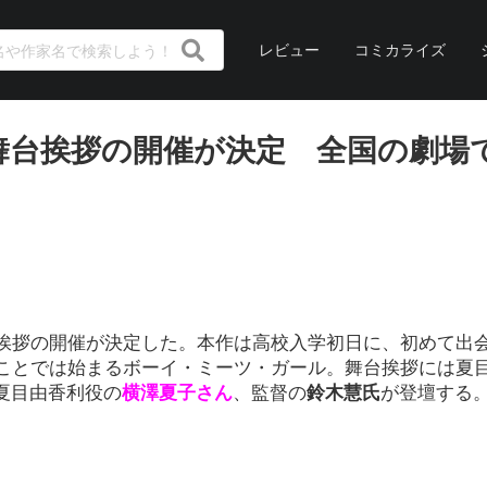
レビュー
コミカライズ
舞台挨拶の開催が決定 全国の劇場
挨拶の開催が決定した。本作は高校入学初日に、初めて出
ことでは始まるボーイ・ミーツ・ガール。舞台挨拶には夏
夏目由香利役の
横澤夏子さん
、監督の
鈴木慧氏
が登壇する