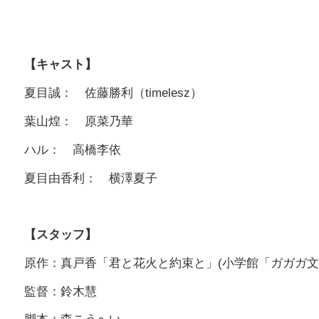
【キャスト】
夏目誠： 佐藤勝利（timelesz）
葉山煌： 原菜乃華
ハル： 高橋李依
夏目由香利： 横澤夏子
【スタッフ】
原作：真戸香「君と花火と約束と」(小学館「ガガガ文
監督：鈴木慧