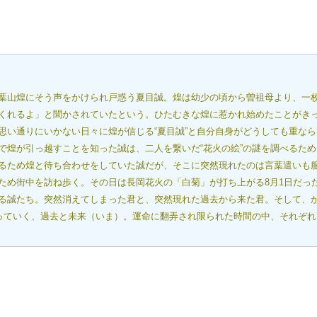
葉山煌にそう声をかけられ戸惑う夏目誠。煌は幼少の頃から曽祖母より、一
くれるよ」と聞かされていたという。ひたむきな煌に惹かれ始めたことがき
思い通りにいかない日々に煌が信じる“夏目誠”と自分自身がどうしても重な
で煌が引っ越すことを知った誠は、二人を繋いだ“花火の絵”の謎を調べるた
るため煌と待ち合わせをしていた誠だが、そこに突然現れたのは言葉遣いも
ため街中を訪ね歩く。その日は長岡花火の「白菊」が打ち上がる8月1日だっ
る誠たち。突然消えてしまった君と、突然現れた過去から来た君。そして、
なっていく、過去と未来（いま）。運命に翻弄され限られた時間の中、それぞ