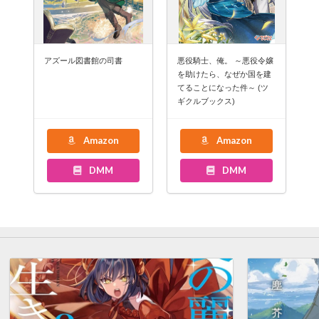
アズール図書館の司書
悪役騎士、俺。 ～悪役令嬢
を助けたら、なぜか国を建
てることになった件～ (ツ
ギクルブックス)
Amazon
Amazon
DMM
DMM