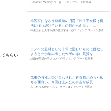
Unnamed Memory IV - @ラノオンアワード投票者
小説家になろう連載時の旧題『転生王女様は魔
法に憧れ続けている』の時から面白く、...
転生王女と天才令嬢の魔法革命 - @ラノオンアワード投票者
ラノベの題材として非常に難しいものに挑戦し
ようと一歩踏み出した作者の志に賞賛を...
してもらい
結婚が前提のラブコメ - @ラノオンアワード投票者
昆虫の特性と掛け合わされた青春劇がめちゃめ
ちゃ面白い。今回は主人公の有吉が成長...
むしめづる姫宮さん 2 - @ラノオンアワード投票者