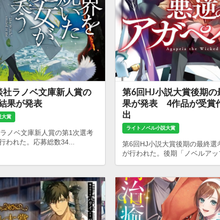
談社ラノベ文庫新人賞の
第6回HJ小説大賞後期
考結果が発表
果が発表 4作品が受賞
出
説大賞
ライトノベル小説大賞
社ラノベ文庫新人賞の第1次選考
われた。応募総数34...
第6回HJ小説大賞後期の最終選
が行われた。後期「ノベルアップ