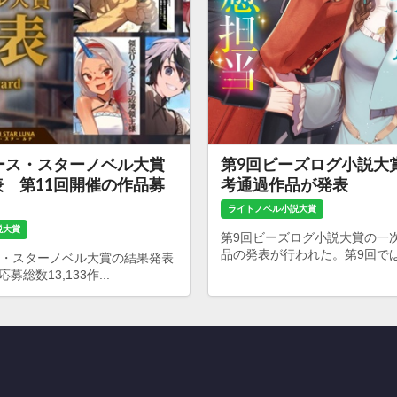
ース・スターノベル大賞
第9回ビーズログ小説大
 第11回開催の作品募
考通過作品が発表
ライトノベル小説大賞
説大賞
第9回ビーズログ小説大賞の一
品の発表が行われた。第9回では24
ス・スターノベル大賞の結果発表
総数13,133作...