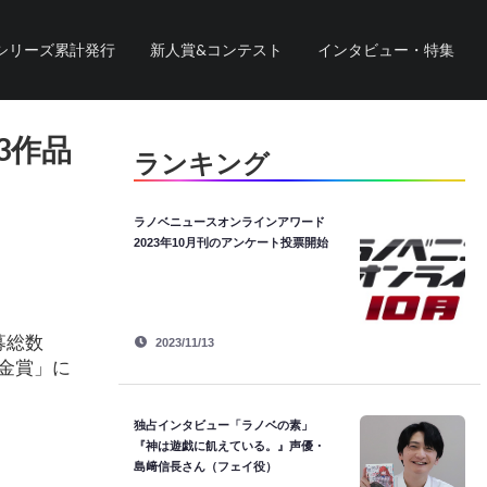
シリーズ累計発行
新人賞&コンテスト
インタビュー・特集
3作品
ランキング
ラノベニュースオンラインアワード
2023年10月刊のアンケート投票開始
募総数
2023/11/13
「金賞」に
独占インタビュー「ラノベの素」
『神は遊戯に飢えている。』声優・
島﨑信長さん（フェイ役）