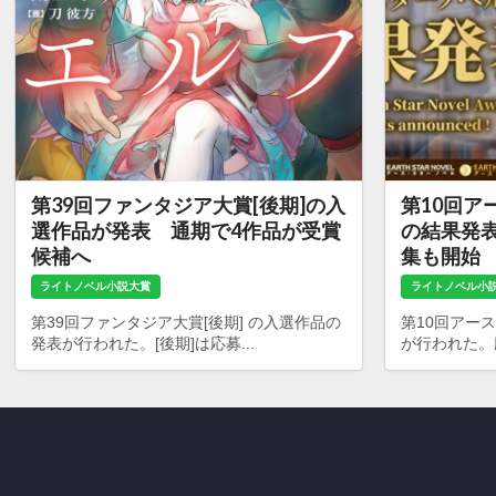
第39回ファンタジア大賞[後期]の入
第10回ア
選作品が発表 通期で4作品が受賞
の結果発表
候補へ
集も開始
ライトノベル小説大賞
ライトノベル小
第39回ファンタジア大賞[後期] の入選作品の
第10回アー
発表が行われた。[後期]は応募...
が行われた。応募