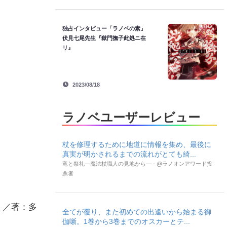
独占インタビュー「ラノベの素」
伏見七尾先生『獄門撫子此処ニ在
リ』
2023/08/18
ラノベユーザーレビュー
杖を修理するために地道に情報を集め、最後に
真実が明かされるまでの流れがとても綺...
竜と祭礼―魔法杖職人の見地から― - @ラノオンアワード投
票者
』／著：多
全てが覆り、また初めての出逢いから始まる御
伽噺。1巻から3巻までのオスカーとテ...