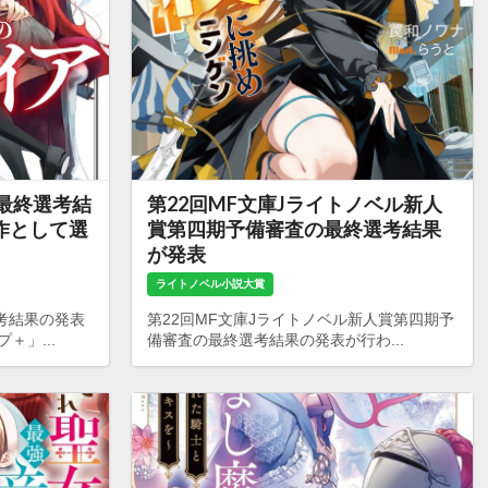
の最終選考結
第22回MF文庫Jライトノベル新人
作として選
賞第四期予備審査の最終選考結果
が発表
ライトノベル小説大賞
考結果の発表
第22回MF文庫Jライトノベル新人賞第四期予
＋」...
備審査の最終選考結果の発表が行わ...